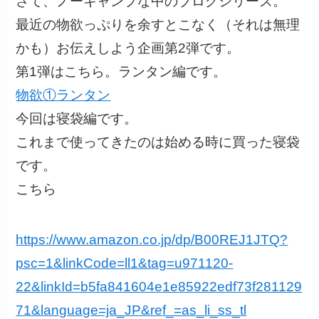
さて、ノーキャンプな中のブログシリーズ。
最近の物欲っぷりを余すとこなく（それは無理
かも）お伝えしよう企画第2弾です。
第1弾はこちら。ランタン編です。
物欲①ランタン
今回は寝袋編です。
これまで使ってきたのは始める時に買った寝袋
です。
こちら
https://www.amazon.co.jp/dp/B00REJ1JTQ?
psc=1&linkCode=ll1&tag=u971120-
22&linkId=b5fa841604e1e85922edf73f281129
71&language=ja_JP&ref_=as_li_ss_tl