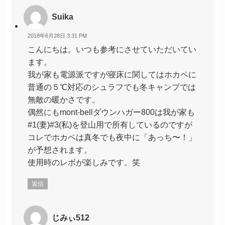
Suika
2018年6月28日 3:31 PM
こんにちは。いつも参考にさせていただいてい
ます。
我が家も電源派ですが寝床に関してはホカペに
普通の５℃対応のシュラフでも冬キャンプでは
無敵の暖かさです。
偶然にもmont-bellダウンハガー800は我が家も
#1(妻)#3(私)を登山用で所有しているのですが
コレでホカペは真冬でも夜中に「あっち〜！」
が予想されます。
使用時のレボが楽しみです。笑
返信
じみぃ512