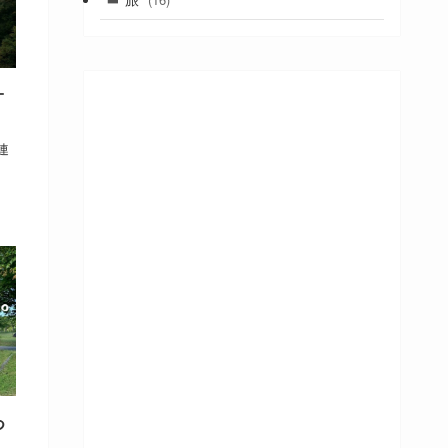
(26)
(9)
(6)
オ
(3)
連
つ