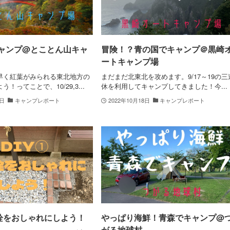
ャンプ@とことん山キャ
冒険！？青の国でキャンプ＠黒崎
ートキャンプ場
早く紅葉がみられる東北地方の
まだまだ北東北を攻めます。9/17～19の三
！ってことで、10/29,3...
休を利用してキャンプしてきました！今...
3日
キャンプレポート
2022年10月18日
キャンプレポート
水栓をおしゃれにしよう！
やっぱり海鮮！青森でキャンプ@
がる地球村