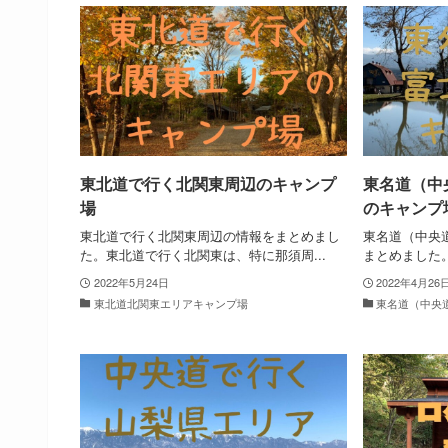
東北道で行く北関東周辺のキャンプ
東名道（中
場
のキャンプ
東北道で行く北関東周辺の情報をまとめまし
東名道（中央
た。東北道で行く北関東は、特に那須周...
まとめました。
2022年5月24日
2022年4月26
東北道北関東エリアキャンプ場
東名道（中央