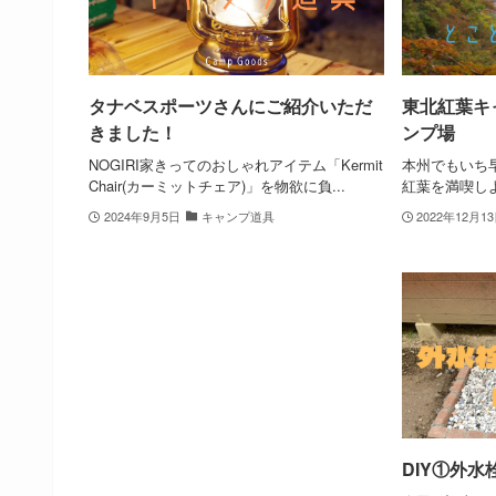
タナベスポーツさんにご紹介いただ
東北紅葉キ
きました！
ンプ場
NOGIRI家きってのおしゃれアイテム「Kermit
本州でもいち
Chair(カーミットチェア)」を物欲に負...
紅葉を満喫しよう
2024年9月5日
キャンプ道具
2022年12月1
DIY①外