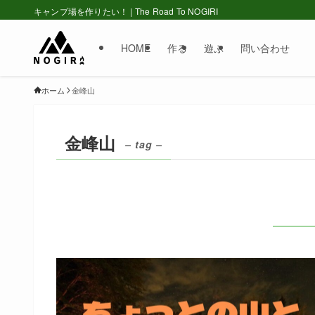
キャンプ場を作りたい！ | The Road To NOGIRI
HOME
作る
遊ぶ
問い合わせ
ホーム
金峰山
金峰山
– tag –