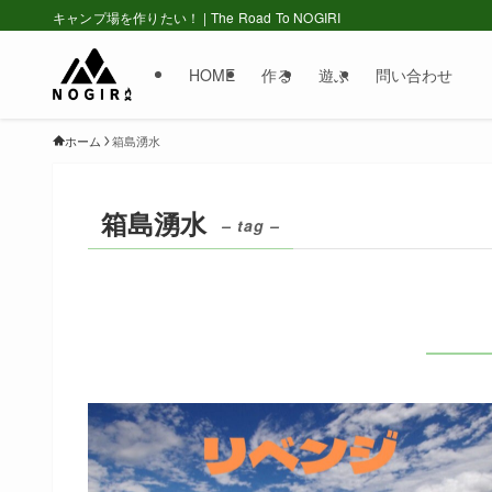
キャンプ場を作りたい！ | The Road To NOGIRI
HOME
作る
遊ぶ
問い合わせ
ホーム
箱島湧水
箱島湧水
– tag –